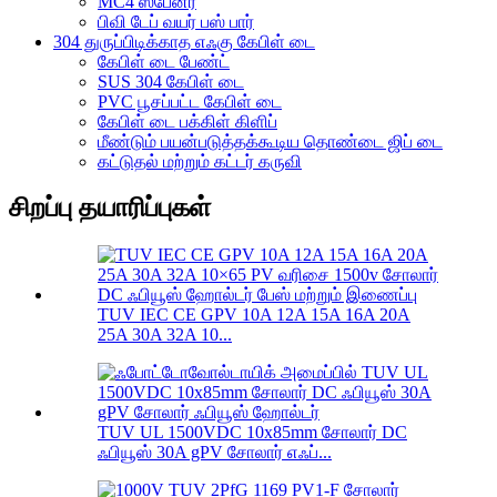
MC4 ஸ்பேனர்
பிவி டேப் வயர் பஸ் பார்
304 துருப்பிடிக்காத எஃகு கேபிள் டை
கேபிள் டை பேண்ட்
SUS 304 கேபிள் டை
PVC பூசப்பட்ட கேபிள் டை
கேபிள் டை பக்கிள் கிளிப்
மீண்டும் பயன்படுத்தக்கூடிய தொண்டை ஜிப் டை
கட்டுதல் மற்றும் கட்டர் கருவி
சிறப்பு தயாரிப்புகள்
TUV IEC CE GPV 10A 12A 15A 16A 20A
25A 30A 32A 10...
TUV UL 1500VDC 10x85mm சோலார் DC
ஃபியூஸ் 30A gPV சோலார் எஃப்...