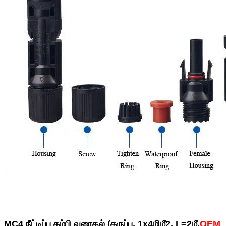
MC4 நீட்டிப்பு கம்பி வரைதல் (கருப்பு, 1x4மிமீ2, L=2மீ,
OEM