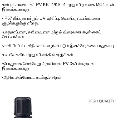
·
மல்டிக் காண்டாக்ட் PV-KBT4/KST4 மற்றும் பிற வகை MC4 உடன்
இணக்கமானது
·
IP67 நீர்ப்புகா மற்றும் UV எதிர்ப்பு, வெளிப்புற பயங்கரமான
சூழல்களுக்கு ஏற்றது.
·
பாதுகாப்பான, எளிமையான மற்றும் விரைவான ஆன்-சைட்
செயலாக்கம்
·
சாவியிடப்பட்ட வீடுகளால் வழங்கப்படும் இனச்சேர்க்கை பாதுகாப்பு
·
பல பிளக்கிங் மற்றும் பிளக்கிங் சுழற்சிகள்
·
பொதுவாக வெவ்வேறு அளவிலான PV கேபிள்களுடன்
இணக்கமானது
·
அதிக மின்னோட்ட சுமக்கும் திறன்