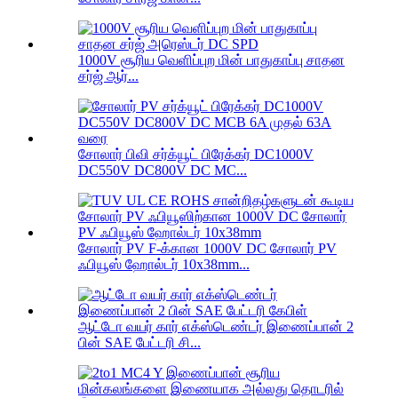
1000V சூரிய வெளிப்புற மின் பாதுகாப்பு சாதன
சர்ஜ் ஆர்...
சோலார் பிவி சர்க்யூட் பிரேக்கர் DC1000V
DC550V DC800V DC MC...
சோலார் PV F-க்கான 1000V DC சோலார் PV
ஃபியூஸ் ஹோல்டர் 10x38mm...
ஆட்டோ வயர் கார் எக்ஸ்டெண்டர் இணைப்பான் 2
பின் SAE பேட்டரி சி...