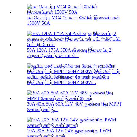
பல தொடர்பு MC4 சோலார் கேபிள் இணைப்பான்
1500V 50A
50A 120A 175A 350A விரைவு இணைப்பு 2
துருவ ஆண்டர்சன் கான்...
சூரிய குடும்பத்திற்கான சோலார் மைக்ரோ
இன்வெர்ட்டர் MPPT 60HZ 600W...
30A 40A 50A 60A 12V 48V நுண்ணறிவு MPPT
சோலார் சார்ஜ்...
10A 20A 30A 12V 24V நுண்ணறிவு PWM
சோலார் சார்ஜ் கான்...