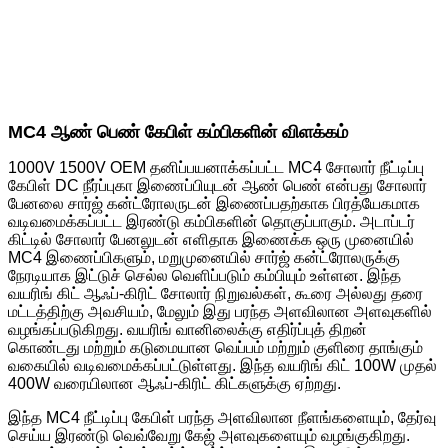
MC4 ஆண் பெண் கேபிள் கம்பிகளின் விளக்கம்
1000V 1500V OEM தனிப்பயனாக்கப்பட்ட MC4 சோலார் நீட்டிப்பு
கேபிள் DC நீர்ப்புகா இணைப்பியுடன் ஆண் பெண் என்பது சோலார்
பேனலை சார்ஜ் கன்ட்ரோலருடன் இணைப்பதற்காக பிரத்யேகமாக
வடிவமைக்கப்பட்ட இரண்டு கம்பிகளின் தொகுப்பாகும். அடாப்டர்
கிட்டில் சோலார் பேனலுடன் எளிதாக இணைக்க ஒரு முனையில்
MC4 இணைப்பிகளும், மறுமுனையில் சார்ஜ் கன்ட்ரோலருக்கு
நேரடியாக இட்டுச் செல்ல வெளிப்படும் கம்பியும் உள்ளன. இந்த
வயரிங் கிட் ஆஃப்-கிரிட் சோலார் நிறுவல்கள், கூரை அல்லது தரை
மட்டத்திற்கு அவசியம், மேலும் இது பரந்த அளவிலான அளவுகளில்
வழங்கப்படுகிறது. வயரிங் வானிலைக்கு எதிர்ப்புத் திறன்
கொண்டது மற்றும் கடுமையான வெப்பம் மற்றும் குளிரை தாங்கும்
வகையில் வடிவமைக்கப்பட்டுள்ளது. இந்த வயரிங் கிட் 100W முதல்
400W வரையிலான ஆஃப்-கிரிட் கிட்களுக்கு ஏற்றது.
இந்த MC4 நீட்டிப்பு கேபிள் பரந்த அளவிலான நீளங்களையும், தேர்வு
செய்ய இரண்டு வெவ்வேறு கேஜ் அளவுகளையும் வழங்குகிறது.