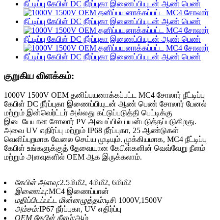
குறுகிய விளக்கம்:
1000V 1500V OEM தனிப்பயனாக்கப்பட்ட MC4 சோலார் நீட்டிப்பு
கேபிள் DC நீர்ப்புகா இணைப்பியுடன் ஆண் பெண் சோலார் பேனல்
மற்றும் இன்வெர்ட்டர் அல்லது கட்டுப்படுத்தி பெட்டிக்கு
இடையேயான சோலார் PV அமைப்பில் பயன்படுத்தப்படுகிறது.
அவை UV எதிர்ப்பு மற்றும் IP68 நீர்ப்புகா, 25 ஆண்டுகள்
வெளிப்புறமாக வேலை செய்ய முடியும். முக்கியமாக, MC4 நீட்டிப்பு
கேபிள் உங்களுக்குத் தேவையான கேபிள்களின் வெவ்வேறு நீளம்
மற்றும் அளவுகளில் OEM ஆக இருக்கலாம்.
கேபிள் அளவு:
2.5மிமீ2, 4மிமீ2, 6மிமீ2
இணைப்பு:
MC4 இணைப்பான்
மதிப்பிடப்பட்ட மின்னழுத்தம்:
டிசி 1000V,1500V
அம்சம்:
IP67 நீர்ப்புகா, UV எதிர்ப்பு
OEM கேபிள் நீளம்:
ஆம்