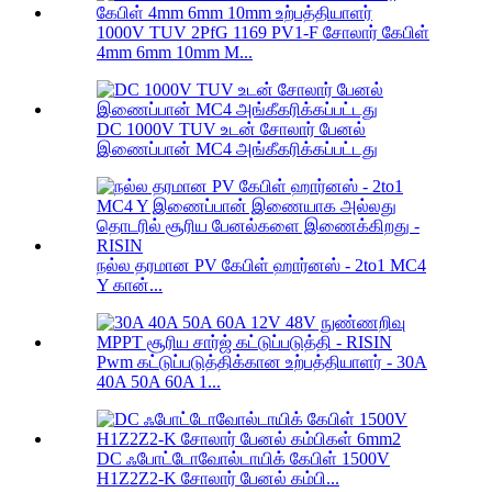
1000V TUV 2PfG 1169 PV1-F சோலார் கேபிள்
4mm 6mm 10mm M...
DC 1000V TUV உடன் சோலார் பேனல்
இணைப்பான் MC4 அங்கீகரிக்கப்பட்டது
நல்ல தரமான PV கேபிள் ஹார்னஸ் - 2to1 MC4
Y கான்...
Pwm கட்டுப்படுத்திக்கான உற்பத்தியாளர் - 30A
40A 50A 60A 1...
DC ஃபோட்டோவோல்டாயிக் கேபிள் 1500V
H1Z2Z2-K சோலார் பேனல் கம்பி...