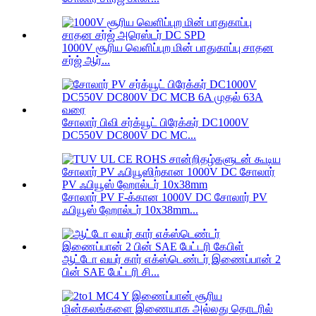
1000V சூரிய வெளிப்புற மின் பாதுகாப்பு சாதன
சர்ஜ் ஆர்...
சோலார் பிவி சர்க்யூட் பிரேக்கர் DC1000V
DC550V DC800V DC MC...
சோலார் PV F-க்கான 1000V DC சோலார் PV
ஃபியூஸ் ஹோல்டர் 10x38mm...
ஆட்டோ வயர் கார் எக்ஸ்டெண்டர் இணைப்பான் 2
பின் SAE பேட்டரி சி...