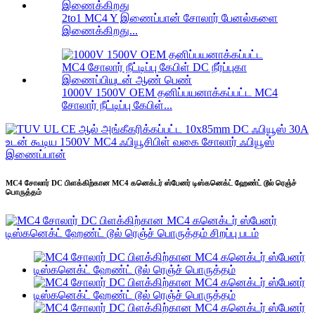
2to1 MC4 Y இணைப்பான் சோலார் பேனல்களை
இணைக்கிறது...
1000V 1500V OEM தனிப்பயனாக்கப்பட்ட MC4
சோலார் நீட்டிப்பு கேபிள்...
MC4 சோலார் DC பிளக்கிற்கான MC4 கனெக்டர் ஸ்பேனர் டிஸ்கனெக்ட் ஹேண்ட் டூல் ரெஞ்ச்
பொருத்தம்