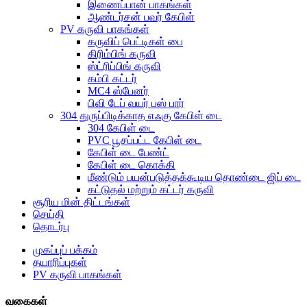
இணைப்பான் பாகங்கள்
ஆண்டர்சன் பவர் கேபிள்
PV கருவி பாகங்கள்
கருவிப் பெட்டிகள் பை
கிரிம்பிங் கருவி
ஸ்ட்ரிப்பிங் கருவி
கம்பி கட்டர்
MC4 ஸ்பேனர்
பிவி டேப் வயர் பஸ் பார்
304 துருப்பிடிக்காத எஃகு கேபிள் டை
304 கேபிள் டை
PVC பூசப்பட்ட கேபிள் டை
கேபிள் டை பேண்ட்
கேபிள் டை கொக்கி
மீண்டும் பயன்படுத்தக்கூடிய தொண்டை ஜிப் டை
கட்டுதல் மற்றும் கட்டர் கருவி
சூரிய மின் திட்டங்கள்
செய்தி
தொடர்பு
முகப்புப் பக்கம்
தயாரிப்புகள்
PV கருவி பாகங்கள்
வகைகள்