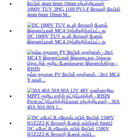
1000V TUV 2PfG 1169 PV1-F சோலார் கேபிள்
4mm 6mm 10mm M...
DC 1000V TUV உடன் சோலார் பேனல்
இணைப்பான் MC4 அங்கீகரிக்கப்பட்டது
நல்ல தரமான PV கேபிள் ஹார்னஸ் - 2to1 MC4
Y கான்...
Pwm கட்டுப்படுத்திக்கான உற்பத்தியாளர் - 30A
40A 50A 60A 1...
DC ஃபோட்டோவோல்டாயிக் கேபிள் 1500V
H1Z2Z2-K சோலார் பேனல் கம்பி...