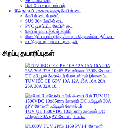
MC4 ஸ்பேனர்
பிவி டேப் வயர் பஸ் பார்
304 துருப்பிடிக்காத எஃகு கேபிள் டை
கேபிள் டை பேண்ட்
SUS 304 கேபிள் டை
PVC பூசப்பட்ட கேபிள் டை
கேபிள் டை பக்கிள் கிளிப்
மீண்டும் பயன்படுத்தக்கூடிய தொண்டை ஜிப் டை
கட்டுதல் மற்றும் கட்டர் கருவி
சிறப்பு தயாரிப்புகள்
TUV IEC CE GPV 10A 12A 15A 16A 20A
25A 30A 32A 10...
TUV UL 1500VDC 10x85mm சோலார் DC
ஃபியூஸ் 30A gPV சோலார் எஃப்...