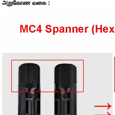
அறுகோண வகை :