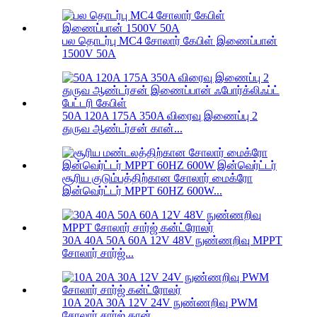
பல தொடர்பு MC4 சோலார் கேபிள் இணைப்பான்
1500V 50A
50A 120A 175A 350A விரைவு இணைப்பு 2
துருவ ஆண்டர்சன் கான்...
சூரிய குடும்பத்திற்கான சோலார் மைக்ரோ
இன்வெர்ட்டர் MPPT 60HZ 600W...
30A 40A 50A 60A 12V 48V நுண்ணறிவு MPPT
சோலார் சார்ஜ்...
10A 20A 30A 12V 24V நுண்ணறிவு PWM
சோலார் சார்ஜ் கான்...