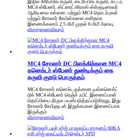
இதில் கிரிம்பிங் கருவி, ஸ்ட்ரிப்பிங் கருவி, கட்டர்,
MC4 ஸ்பேனர், ஸ்ட்ரைட்/கிராஸ் ஸ்க்ரூடிரைவர்
ஆகியவை உள்ளன. மற்றும் MC4 தொடர்புகள்
மற்றும் சோலார் கேபிள்களை எளிதாக
இணைக்கலாம் 2.5 மிமீ முதல் 6 மிமீ அளவு.
விசாரணை
விவரம்
MC4 சோலார் DC பிளக்கிற்கான MC4
கனெக்டர் ஸ்பேனர் துண்டிக்கும் கை
கருவி குறடு பொருத்தம்
MC4 சோலார் கனெக்டருக்கான டிஸ்கனெக்ட்
டூல் MC4 ஸ்பேனர் ரெஞ்ச் ஃபிட் இணைப்பான்
தொப்பியை திருக பயன்படுத்தப்படுகிறது, இது
சோலார் கேபிளுடன் இறுக்கமான இணைப்பாக
இருக்கும்
விசாரணை
விவரம்