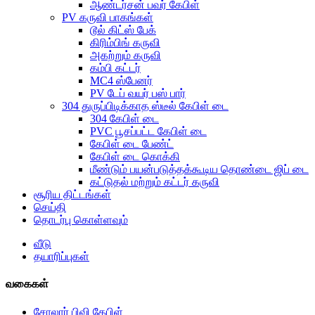
ஆண்டர்சன் பவர் கேபிள்
PV கருவி பாகங்கள்
டூல் கிட்ஸ் பேக்
கிரிம்பிங் கருவி
அகற்றும் கருவி
கம்பி கட்டர்
MC4 ஸ்பேனர்
PV டேப் வயர் பஸ் பார்
304 துருப்பிடிக்காத ஸ்டீல் கேபிள் டை
304 கேபிள் டை
PVC பூசப்பட்ட கேபிள் டை
கேபிள் டை பேண்ட்
கேபிள் டை கொக்கி
மீண்டும் பயன்படுத்தக்கூடிய தொண்டை ஜிப் டை
கட்டுதல் மற்றும் கட்டர் கருவி
சூரிய திட்டங்கள்
செய்தி
தொடர்பு கொள்ளவும்
வீடு
தயாரிப்புகள்
வகைகள்
சோலார் பிவி கேபிள்