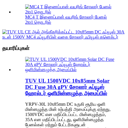
MC4 T இணைப்பான் வயரிங் சோலார் பேனல்
2to1 தொடரில்
தயாரிப்புகள்
TUV UL 1500VDC 10x85mm Solar
DC Fuse 30A gPV சோலார் ஃப்யூஸ்
ஹோல்டர் ஒளிமின்னழுத்த அமைப்பில்
YRPV-30L 10x85mm DC உருகி சூரிய ஒளி
மின்னழுத்த மின் உற்பத்தி அமைப்புக்கு ஏற்றது,
1500VDC என மதிப்பிடப்பட்ட மின்னழுத்தம்,
35A என மதிப்பிடப்பட்டது, ஒளிமின்னழுத்த
பேனல்கள் மற்றும் பேட்டரிகளுடன்