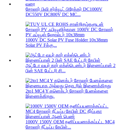
சோலார் பிவி சர்க்யூட் பிரேக்கர் DC1000V
DC550V DC800V DC MC...
1000V DC Solar PV Fuse Holder 10x38mm
Solar PV Fக்கு...
ஆட்டோ வயர் கார் எக்ஸ்டெண்டர் இணைப்பான் 2
பின் SAE பேட்டரி சி...
2to1 MC4 Y கனெக்டர் சோலார் பேனல்களை
இணைக்கிறது.
1000V 1500V OEM தனிப்பயனாக்கப்பட்ட MC4
சோலார் நீட்டிப்பு கேபிள்...