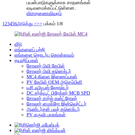
பயன்பாடுகளுக்காக சாதனங்கள்
வடிவமைக்கப்பட்டுள்ளன.
விசாரணை
விவரம்
1
2
3
4
5
6
அடுத்து >
>>
பக்கம் 1/8
வீடு
எங்களைப் பற்றி
எங்களை தொடர்பு கொள்ளவும்
தயாரிப்புகள்
சோலார் பிவி கேபிள்
சோலார் பிவி கனெக்டர்
MC4 கிளை இணைப்பான்
PV கேபிள் OEM அசெம்பிளி
டிசி ஃபியூஸ் ஹோல்டர்
DC சர்க்யூட் பிரேக்கர் MCB SPD
சோலார் சார்ஜ் கன்ட்ரோலர்
சோலார் மைக்ரோ இன்வெர்ட்டர்
ஆண்டர்சன் பவர் கனெக்டர்
PV கருவி பாகங்கள்