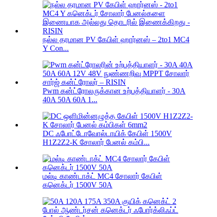
நல்ல தரமான PV கேபிள் ஹார்னஸ் – 2to1 MC4
Y Con...
Pwm கன்ட்ரோலருக்கான உற்பத்தியாளர் - 30A
40A 50A 60A 1...
DC ஃபோட்டோவோல்டாயிக் கேபிள் 1500V
H1Z2Z2-K சோலார் பேனல் கம்பி...
மல்டி காண்டாக்ட் MC4 சோலார் கேபிள்
கனெக்டர் 1500V 50A