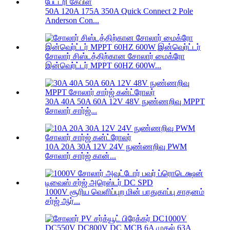
50A 120A 175A 350A Quick Connect 2 Pole
Anderson Con...
சோலார் சிஸ்டத்திற்கான சோலார் மைக்ரோ
இன்வெர்ட்டர் MPPT 60HZ 600W...
30A 40A 50A 60A 12V 48V நுண்ணறிவு MPPT
சோலார் சார்ஜ்...
10A 20A 30A 12V 24V நுண்ணறிவு PWM
சோலார் சார்ஜ் கான்...
1000V சூரிய வெளிப்புற மின் பாதுகாப்பு சாதனம்
சர்ஜ் ஆர்...