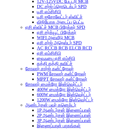
12V-125VDC பேட்டரி MCB
DC சர்ஜ் ப்ரொடெக்டர் SPD
டிசி எம்சிசிபி
டிசி ஐசோலேட்டர் ஸ்விட்ச்
விநியோக அடைப்பு பெட்டி
ஏசி ஸ்விட்ச் MCB பிரேக்கர் SPD
ஏசி சர்க்யூட் பிரேக்கர்
WIFI அளவீடு MCB
ஏசி சர்ஜ் அரெஸ்டர் SPD
AC RCCB RCB ELCB RCD
ஏசி எம்சிசிபி
வைஃபை ஏசி எம்சிபி
கத்தி கத்தி சுவிட்ச்
சோலார் சார்ஜ் கன்ட்ரோலர்
PWM சோலார் கன்ட்ரோலர்
MPPT சோலார் கன்ட்ரோலர்
சோலார் மைக்ரோ இன்வெர்ட்டர்
400W மைக்ரோ இன்வெர்ட்டர்
600W மைக்ரோ இன்வெர்ட்டர்
1200W மைக்ரோ இன்வெர்ட்டர்
ஆண்டர்சன் பவர் கனெக்டர்
1P ஆண்டர்சன் இணைப்பான்
2P ஆண்டர்சன் இணைப்பான்
3P ஆண்டர்சன் இணைப்பான்
இணைப்பான் பாகங்கள்