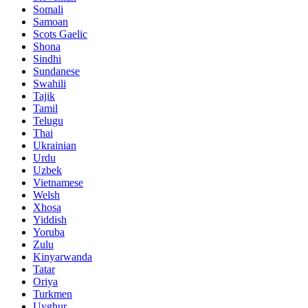
Somali
Samoan
Scots Gaelic
Shona
Sindhi
Sundanese
Swahili
Tajik
Tamil
Telugu
Thai
Ukrainian
Urdu
Uzbek
Vietnamese
Welsh
Xhosa
Yiddish
Yoruba
Zulu
Kinyarwanda
Tatar
Oriya
Turkmen
Uyghur