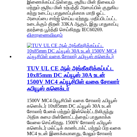
இணைக்கப்பட்டுள்ளது, சூரிய மின் நிலையம்
மற்றும் சூரிய மின் உற்பத்தி அமைப்பில் குறுகிய
சுற்று உடைப்பு பாதுகாப்புக்காக மாறி ஓட்ட
அமைப்பை சார்ஜ் செய்ய ஏற்றது. மதிப்பிடப்பட்ட
உடைக்கும் திறன் 33KA ஆகும், இது பாதுகாப்பு
தரத்தை பூர்த்தி செய்கிறது IEC60269.
விசாரணை
விவரம்
TUV UL CE ஆல் அங்கீகரிக்கப்பட்ட
10x85mm DC ஃப்யூஸ் 30A உடன்
1500V MC4 ஃப்யூசிபிள் வகை சோலார்
ஃபியூஸ் கனெக்டர்
1500V MC4 பியூசிபிள் வகை சோலார் ஃபியூஸ்
கனெக்டர் 10x85mm DC ஃப்யூஸ் 30A உடன்
சோலார் பேனல் மற்றும் இன்வெர்ட்டரிலிருந்து
அதிக சுமை மின்னோட்டத்தைப் பாதுகாக்க
வேலை செய்கிறது. 1500V சோலார் ஃபியூஸ்
கனெக்டர் மல்ட்டிக் காண்டாக்ட் மற்றும் பிற வகை
MC4 உடன் இணக்கமானது, மேலும் சோலார்