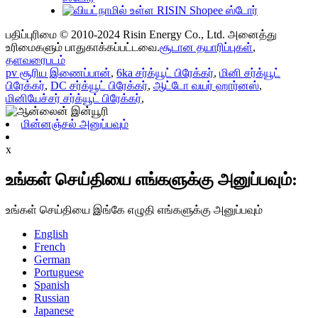
பதிப்புரிமை © 2010-2024 Risin Energy Co., Ltd. அனைத்து
உரிமைகளும் பாதுகாக்கப்பட்டவை.
சூடான தயாரிப்புகள்
,
தளவரைபடம்
pv சூரிய இணைப்பான்
,
6ka சர்க்யூட் பிரேக்கர்
,
மினி சர்க்யூட்
பிரேக்கர்
,
DC சர்க்யூட் பிரேக்கர்
,
ஆட்டோ வயர் ஹார்னஸ்
,
மினியேச்சர் சர்க்யூட் பிரேக்கர்
,
மின்னஞ்சல் அனுப்பவும்
x
உங்கள் செய்தியை எங்களுக்கு அனுப்பவும்:
உங்கள் செய்தியை இங்கே எழுதி எங்களுக்கு அனுப்பவும்
English
French
German
Portuguese
Spanish
Russian
Japanese