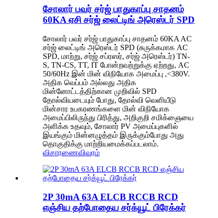
சோலார் பவர் சர்ஜ் பாதுகாப்பு சாதனம்
60KA ஏசி சர்ஜ் லைட்டிங் அரெஸ்டர் SPD
சோலார் பவர் சர்ஜ் பாதுகாப்பு சாதனம் 60KA AC
சர்ஜ் லைட்டிங் அரெஸ்டர் SPD (சுருக்கமாக AC
SPD, மாற்று, சர்ஜ் சப்ரஸர், சர்ஜ் அரெஸ்டர்) TN-
S, TN-CS, TT, IT போன்றவற்றுக்கு ஏற்றது, AC
50/60Hz இன் மின் விநியோக அமைப்பு ,<380V.
அதிக வெப்பம் அல்லது அதிக
மின்னோட்டத்திற்கான முறிவில் SPD
தோல்வியடையும் போது, ​​தோல்வி வெளியீடு
மின்சார உபகரணங்களை மின் விநியோக
அமைப்பிலிருந்து பிரித்து, அறிகுறி சமிக்ஞையை
அளிக்க உதவும், சோலார் PV அமைப்புகளில்
இயங்கும் மின்னழுத்தம் இருக்கும்போது அது
தொகுதிக்கு மாற்றியமைக்கப்படலாம்.
விசாரணை
விவரம்
2P 30mA 63A ELCB RCCB RCD
எஞ்சிய தற்போதைய சர்க்யூட் பிரேக்கர்