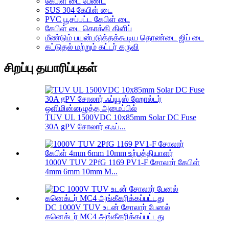
கேபிள் டை பேண்ட்
SUS 304 கேபிள் டை
PVC பூசப்பட்ட கேபிள் டை
கேபிள் டை கொக்கி கிளிப்
மீண்டும் பயன்படுத்தக்கூடிய தொண்டை ஜிப் டை
கட்டுதல் மற்றும் கட்டர் கருவி
சிறப்பு தயாரிப்புகள்
TUV UL 1500VDC 10x85mm Solar DC Fuse
30A gPV சோலார் எஃப்...
1000V TUV 2PfG 1169 PV1-F சோலார் கேபிள்
4mm 6mm 10mm M...
DC 1000V TUV உடன் சோலார் பேனல்
கனெக்டர் MC4 அங்கீகரிக்கப்பட்டது