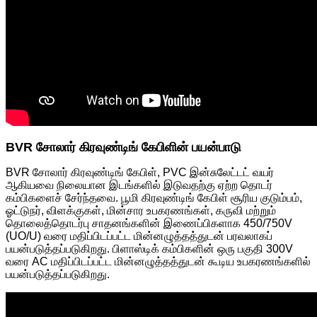
BVR சோலார் கிரவுண்டிங் கேபிளின் பயன்பாடு
BVR சோலார் கிரவுண்டிங் கேபிள், PVC இன்சுலேட்டட் வயர்
ஆகியவை நிலையான இடங்களில் இடுவதற்கு ஏற்ற தொடர்
கம்பிகளைச் சேர்ந்தவை. பூமி கிரவுண்டிங் கேபிள் சூரிய குடும்பம்,
ஓட்டுநர், விளக்குகள், மின்சார உபகரணங்கள், கருவி மற்றும்
தொலைத்தொடர்பு சாதனங்களின் இணைப்பிகளாக 450/750V
(UO/U) வரை மதிப்பிடப்பட்ட மின்னழுத்தத்துடன் பரவலாகப்
பயன்படுத்தப்படுகிறது. பிளாஸ்டிக் கம்பிகளின் ஒரு பகுதி 300V
வரை AC மதிப்பிடப்பட்ட மின்னழுத்தத்துடன் கூடிய உபகரணங்களில்
பயன்படுத்தப்படுகிறது.