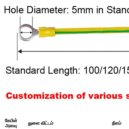
கேபிள்
துளை விட்டம்
நீளம்
அளவு