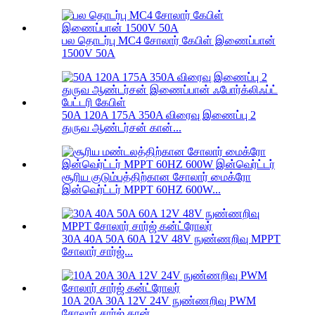
பல தொடர்பு MC4 சோலார் கேபிள் இணைப்பான்
1500V 50A
50A 120A 175A 350A விரைவு இணைப்பு 2
துருவ ஆண்டர்சன் கான்...
சூரிய குடும்பத்திற்கான சோலார் மைக்ரோ
இன்வெர்ட்டர் MPPT 60HZ 600W...
30A 40A 50A 60A 12V 48V நுண்ணறிவு MPPT
சோலார் சார்ஜ்...
10A 20A 30A 12V 24V நுண்ணறிவு PWM
சோலார் சார்ஜ் கான்...