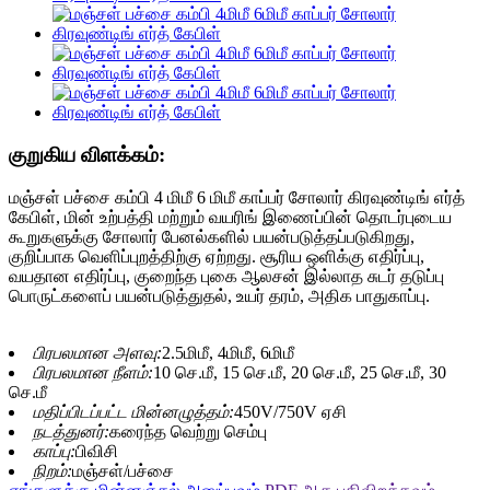
குறுகிய விளக்கம்:
மஞ்சள் பச்சை கம்பி 4 மிமீ 6 மிமீ காப்பர் சோலார் கிரவுண்டிங் எர்த்
கேபிள், மின் உற்பத்தி மற்றும் வயரிங் இணைப்பின் தொடர்புடைய
கூறுகளுக்கு சோலார் பேனல்களில் பயன்படுத்தப்படுகிறது,
குறிப்பாக வெளிப்புறத்திற்கு ஏற்றது. சூரிய ஒளிக்கு எதிர்ப்பு,
வயதான எதிர்ப்பு, குறைந்த புகை ஆலசன் இல்லாத சுடர் தடுப்பு
பொருட்களைப் பயன்படுத்துதல், உயர் தரம், அதிக பாதுகாப்பு.
பிரபலமான அளவு:
2.5மிமீ, 4மிமீ, 6மிமீ
பிரபலமான நீளம்:
10 செ.மீ, 15 செ.மீ, 20 செ.மீ, 25 செ.மீ, 30
செ.மீ
மதிப்பிடப்பட்ட மின்னழுத்தம்:
450V/750V ஏசி
நடத்துனர்:
கரைந்த வெற்று செம்பு
காப்பு:
பிவிசி
நிறம்:
மஞ்சள்/பச்சை