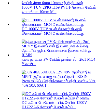
1000V TUV 2PfG 1169 PV1-F சோலார் கேபிள்
4mm 6mm 10mm M...
DC 1000V TUV உடன் சோலார் பேனல்
இணைப்பான் MC4 அங்கீகரிக்கப்பட்டது
நல்ல தரமான PV கேபிள் ஹார்னஸ் - 2to1 MC4
Y கான்...
Pwm கட்டுப்படுத்திக்கான உற்பத்தியாளர் - 30A
40A 50A 60A 1...
DC ஃபோட்டோவோல்டாயிக் கேபிள் 1500V
H1Z2Z2-K சோலார் பேனல் கம்பி...