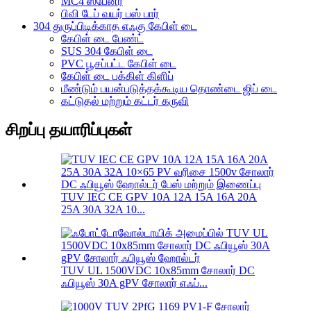
MC4 ஸ்பேனர்
பிவி டேப் வயர் பஸ் பார்
304 துருப்பிடிக்காத எஃகு கேபிள் டை
கேபிள் டை பேண்ட்
SUS 304 கேபிள் டை
PVC பூசப்பட்ட கேபிள் டை
கேபிள் டை பக்கிள் கிளிப்
மீண்டும் பயன்படுத்தக்கூடிய தொண்டை ஜிப் டை
கட்டுதல் மற்றும் கட்டர் கருவி
சிறப்பு தயாரிப்புகள்
TUV IEC CE GPV 10A 12A 15A 16A 20A
25A 30A 32A 10...
TUV UL 1500VDC 10x85mm சோலார் DC
ஃபியூஸ் 30A gPV சோலார் எஃப்...