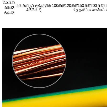
2.5மிமீ2
5மிமீ
(விருப்பத்தேர்வில்
100மிமீ/120மிமீ/150மிமீ/200மிமீ/2
4மிமீ2
4/6/8மிமீ)
பிற தனிப்பயனாக்கப்பட
6மிமீ2