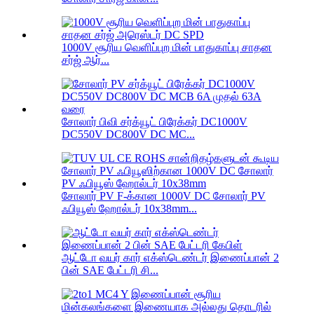
1000V சூரிய வெளிப்புற மின் பாதுகாப்பு சாதன
சர்ஜ் ஆர்...
சோலார் பிவி சர்க்யூட் பிரேக்கர் DC1000V
DC550V DC800V DC MC...
சோலார் PV F-க்கான 1000V DC சோலார் PV
ஃபியூஸ் ஹோல்டர் 10x38mm...
ஆட்டோ வயர் கார் எக்ஸ்டெண்டர் இணைப்பான் 2
பின் SAE பேட்டரி சி...