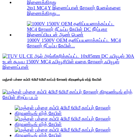
2to1 MC4 Y இணைப்பான் சோலார் பேனல்களை
இணைக்கிறது...
1000V 1500V OEM தனிப்பயனாக்கப்பட்ட MC4
சோலார் நீட்டிப்பு கேபிள்...
மஞ்சள் பச்சை கம்பி 4மிமீ 6மிமீ காப்பர் சோலார் கிரவுண்டிங் எர்த் கேபிள்