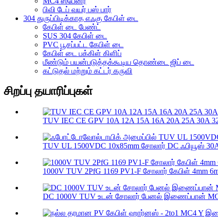
MC4 ஸ்பேனர்
பிவி டேப் வயர் பஸ் பார்
304 துருப்பிடிக்காத எஃகு கேபிள் டை
கேபிள் டை பேண்ட்
SUS 304 கேபிள் டை
PVC பூசப்பட்ட கேபிள் டை
கேபிள் டை பக்கிள் கிளிப்
மீண்டும் பயன்படுத்தக்கூடிய தொண்டை ஜிப் டை
கட்டுதல் மற்றும் கட்டர் கருவி
சிறப்பு தயாரிப்புகள்
TUV IEC CE GPV 10A 12A 15A 16A 20A 25A 30A 32A
TUV UL 1500VDC 10x85mm சோலார் DC ஃபியூஸ் 30A 
1000V TUV 2PfG 1169 PV1-F சோலார் கேபிள் 4mm 6
DC 1000V TUV உடன் சோலார் பேனல் இணைப்பான் MC4 