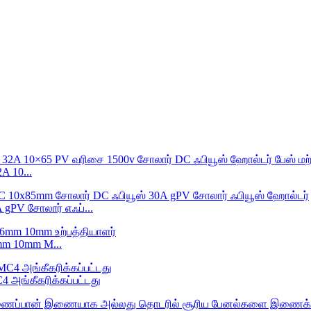
 10...
gPV சோலார் எஃப்...
mm 10mm M...
அங்கீகரிக்கப்பட்டது