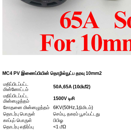
MC4 PV இணைப்பியின் தொழில்நுட்ப தரவு 10mm2
மதிப்பிடப்பட்ட
50A,65A (10மிமீ2)
மின்னோட்டம்
மதிப்பிடப்பட்ட
1500V டிசி
மின்னழுத்தம்
சோதனை மின்னழுத்தம்
6KV(50Hz,1நிமிடம்)
தொடர்பு பொருள்
செம்பு, தகரம் பூசப்பட்டது
காப்புப் பொருள்
பிபிஓ
தொடர்பு எதிர்ப்பு
<1 மீΩ