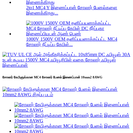
2to1 MC4 Y இணைப்பான் சோலார் பேனல்களை
இணைக்கிறது...
1000V 1500V OEM தனிப்பயனாக்கப்பட்ட MC4
சோலார் நீட்டிப்பு கேபிள்...
சோலார் கேபிளுக்கான MC4 சோலார் பேனல் இணைப்பான் 10mm2 8AWG