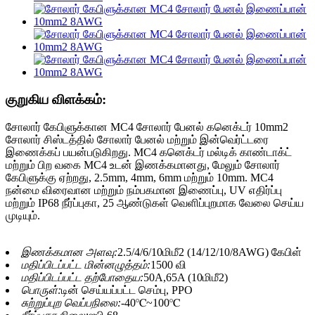
குறுகிய விளக்கம்:
சோலார் கேபிளுக்கான MC4 சோலார் பேனல் கனெக்டர் 10mm2
சோலார் சிஸ்டத்தில் சோலார் பேனல் மற்றும் இன்வெர்ட்டரை
இணைக்கப் பயன்படுகிறது. MC4 கனெக்டர் மல்டிக் காண்டாக்ட்
மற்றும் பிற வகை MC4 உடன் இணக்கமானது, மேலும் சோலார்
கேபிளுக்கு ஏற்றது, 2.5mm, 4mm, 6mm மற்றும் 10mm. MC4
நன்மை விரைவான மற்றும் நம்பகமான இணைப்பு, UV எதிர்ப்பு
மற்றும் IP68 நீர்ப்புகா, 25 ஆண்டுகள் வெளிப்புறமாக வேலை செய்ய
முடியும்.
இணக்கமான அளவு:
2.5/4/6/10மிமீ2 (14/12/10/8AWG) கேபிள்
மதிப்பிடப்பட்ட மின்னழுத்தம்:
1500 வி
மதிப்பிடப்பட்ட தற்போதைய:
50A,65A (10மிமீ2)
பொருள்:
டின் செய்யப்பட்ட செம்பு, PPO
சுற்றுப்புற வெப்பநிலை:
-40℃~100℃