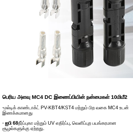
பெரிய அளவு MC4 DC இணைப்பியின் நன்மைகள் 10மிமீ2
·
மல்டிக் காண்டாக்ட் PV-KBT4/KST4 மற்றும் பிற வகை MC4 உடன்
இணக்கமானது
· ஐபி 68
நீர்ப்புகா மற்றும் UV எதிர்ப்பு, வெளிப்புற பயங்கரமான
சூழல்களுக்கு ஏற்றது.