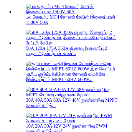
பல தொடர்பு MC4 சோலார் கேபிள் இணைப்பான்
1500V 50A
50A 120A 175A 350A விரைவு இணைப்பு 2
துருவ ஆண்டர்சன் கான்...
சூரிய குடும்பத்திற்கான சோலார் மைக்ரோ
இன்வெர்ட்டர் MPPT 60HZ 600W...
30A 40A 50A 60A 12V 48V நுண்ணறிவு MPPT
சோலார் சார்ஜ்...
10A 20A 30A 12V 24V நுண்ணறிவு PWM
சோலார் சார்ஜ் கான்...