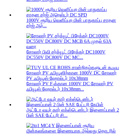
1000V சூரிய வெளிப்புற மின் பாதுகாப்பு சாதன
சர்ஜ் ஆர்...
சோலார் பிவி சர்க்யூட் பிரேக்கர் DC1000V
DC550V DC800V DC MC...
சோலார் PV F-க்கான 1000V DC சோலார் PV
ஃபியூஸ் ஹோல்டர் 10x38mm...
ஆட்டோ வயர் கார் எக்ஸ்டெண்டர் இணைப்பான் 2
பின் SAE பேட்டரி சி...