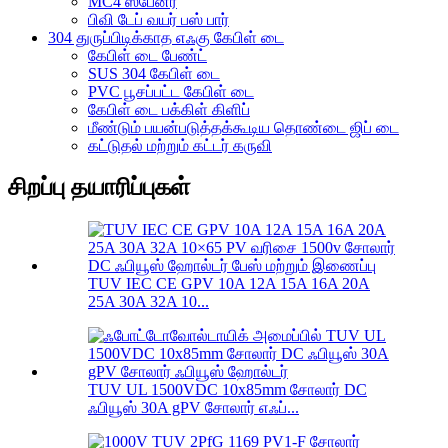
MC4 ஸ்பேனர்
பிவி டேப் வயர் பஸ் பார்
304 துருப்பிடிக்காத எஃகு கேபிள் டை
கேபிள் டை பேண்ட்
SUS 304 கேபிள் டை
PVC பூசப்பட்ட கேபிள் டை
கேபிள் டை பக்கிள் கிளிப்
மீண்டும் பயன்படுத்தக்கூடிய தொண்டை ஜிப் டை
கட்டுதல் மற்றும் கட்டர் கருவி
சிறப்பு தயாரிப்புகள்
TUV IEC CE GPV 10A 12A 15A 16A 20A
25A 30A 32A 10...
TUV UL 1500VDC 10x85mm சோலார் DC
ஃபியூஸ் 30A gPV சோலார் எஃப்...