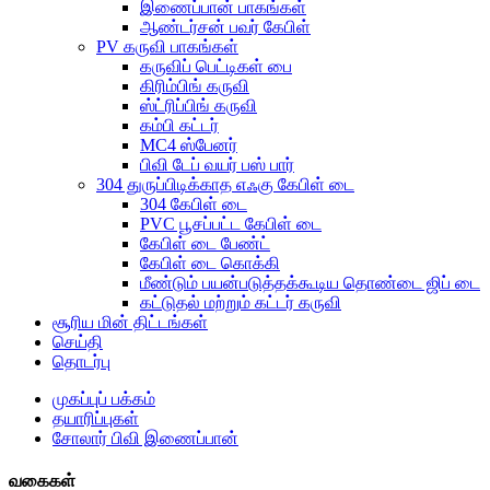
இணைப்பான் பாகங்கள்
ஆண்டர்சன் பவர் கேபிள்
PV கருவி பாகங்கள்
கருவிப் பெட்டிகள் பை
கிரிம்பிங் கருவி
ஸ்ட்ரிப்பிங் கருவி
கம்பி கட்டர்
MC4 ஸ்பேனர்
பிவி டேப் வயர் பஸ் பார்
304 துருப்பிடிக்காத எஃகு கேபிள் டை
304 கேபிள் டை
PVC பூசப்பட்ட கேபிள் டை
கேபிள் டை பேண்ட்
கேபிள் டை கொக்கி
மீண்டும் பயன்படுத்தக்கூடிய தொண்டை ஜிப் டை
கட்டுதல் மற்றும் கட்டர் கருவி
சூரிய மின் திட்டங்கள்
செய்தி
தொடர்பு
முகப்புப் பக்கம்
தயாரிப்புகள்
சோலார் பிவி இணைப்பான்
வகைகள்