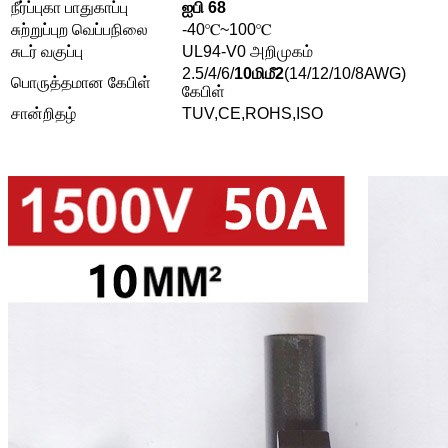
நீர்ப்புகா பாதுகாப்பு
ஐபி 68
சுற்றுப்புற வெப்பநிலை
-40℃~100℃
சுடர் வகுப்பு
UL94-V0 அறிமுகம்
2.5/4/6/
10மிமீ2
(14/12/10/8AWG)
பொருத்தமான கேபிள்
கேபிள்
சான்றிதழ்
TUV,CE,ROHS,ISO