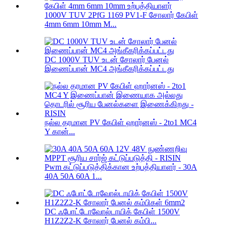
1000V TUV 2PfG 1169 PV1-F சோலார் கேபிள்
4mm 6mm 10mm M...
DC 1000V TUV உடன் சோலார் பேனல்
இணைப்பான் MC4 அங்கீகரிக்கப்பட்டது
நல்ல தரமான PV கேபிள் ஹார்னஸ் - 2to1 MC4
Y கான்...
Pwm கட்டுப்படுத்திக்கான உற்பத்தியாளர் - 30A
40A 50A 60A 1...
DC ஃபோட்டோவோல்டாயிக் கேபிள் 1500V
H1Z2Z2-K சோலார் பேனல் கம்பி...