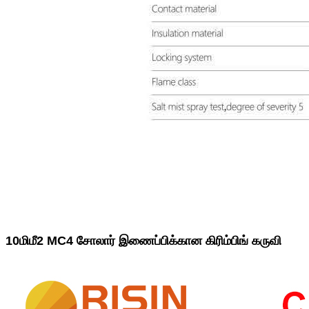
10மிமீ2 MC4 சோலார் இணைப்பிக்கான கிரிம்பிங் கருவி