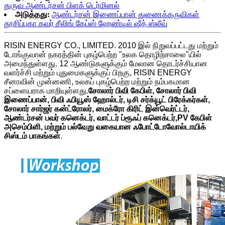
துருவ ஆண்டர்சன் பிளக் டெர்மினல்
அடுத்தது:
ஆண்டர்சன் இணைப்பான் துணைக்கருவிகள்
தூசிப்புகா கவர் சீலிங் கேப்ஸ் ஹேண்டில் ஷீத் ஸ்லீவ்
RISIN ENERGY CO., LIMITED. 2010 இல் நிறுவப்பட்டது மற்றும்
டோங்குவான் நகரத்தின் புகழ்பெற்ற "உலக தொழிற்சாலை"யில்
அமைந்துள்ளது. 12 ஆண்டுகளுக்கும் மேலான தொடர்ச்சியான
வளர்ச்சி மற்றும் புதுமைகளுக்குப் பிறகு, RISIN ENERGY
சீனாவின் முன்னணி, உலகப் புகழ்பெற்ற மற்றும் நம்பகமான
சப்ளையராக மாறியுள்ளது.
சோலார் பிவி கேபிள், சோலார் பிவி
இணைப்பான், பிவி ஃபியூஸ் ஹோல்டர், டிசி சர்க்யூட் பிரேக்கர்கள்,
சோலார் சார்ஜர் கன்ட்ரோலர், மைக்ரோ கிரிட் இன்வெர்ட்டர்,
ஆண்டர்சன் பவர் கனெக்டர், வாட்டர் ப்ரூஃப் கனெக்டர்,
PV கேபிள்
அசெம்பிளி, மற்றும் பல்வேறு வகையான ஃபோட்டோவோல்டாயிக்
சிஸ்டம் பாகங்கள்
.