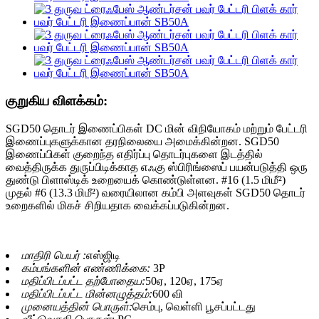
குறுகிய விளக்கம்:
SGD50 தொடர் இணைப்பிகள் DC மின் விநியோகம் மற்றும் பேட்டரி
இணைப்புகளுக்கான தரநிலையை அமைக்கின்றன. SGD50
இணைப்பிகள் குறைந்த எதிர்ப்பு தொடர்புகளை இடத்தில்
வைத்திருக்க துருப்பிடிக்காத எஃகு ஸ்பிரிங்ஸைப் பயன்படுத்தி ஒரு
துண்டு பிளாஸ்டிக் உறையைக் கொண்டுள்ளன. #16 (1.5 மிமீ²)
முதல் #6 (13.3 மிமீ²) வரையிலான கம்பி அளவுகள் SGD50 தொடர்
உறைகளில் மிகச் சிறியதாக வைக்கப்படுகின்றன.
மாதிரி பெயர் :
எஸ்ஜிடி
கம்பங்களின் எண்ணிக்கை:
3P
மதிப்பிடப்பட்ட தற்போதைய:
50ஏ, 120ஏ, 175ஏ
மதிப்பிடப்பட்ட மின்னழுத்தம்:
600 வி
முனையத்தின் பொருள்:
செம்பு, வெள்ளி பூசப்பட்டது