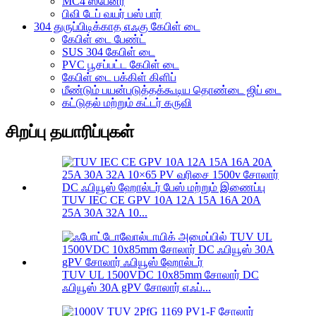
MC4 ஸ்பேனர்
பிவி டேப் வயர் பஸ் பார்
304 துருப்பிடிக்காத எஃகு கேபிள் டை
கேபிள் டை பேண்ட்
SUS 304 கேபிள் டை
PVC பூசப்பட்ட கேபிள் டை
கேபிள் டை பக்கிள் கிளிப்
மீண்டும் பயன்படுத்தக்கூடிய தொண்டை ஜிப் டை
கட்டுதல் மற்றும் கட்டர் கருவி
சிறப்பு தயாரிப்புகள்
TUV IEC CE GPV 10A 12A 15A 16A 20A
25A 30A 32A 10...
TUV UL 1500VDC 10x85mm சோலார் DC
ஃபியூஸ் 30A gPV சோலார் எஃப்...