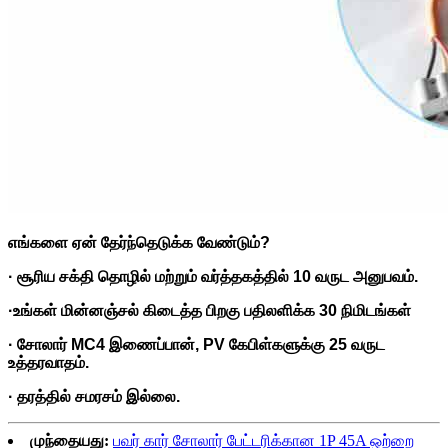
எங்களை ஏன் தேர்ந்தெடுக்க வேண்டும்?
· சூரிய சக்தி தொழில் மற்றும் வர்த்தகத்தில் 10 வருட அனுபவம்.
·
உங்கள் மின்னஞ்சல் கிடைத்த பிறகு பதிலளிக்க 30 நிமிடங்கள்
· சோலார் MC4 இணைப்பான், PV கேபிள்களுக்கு 25 வருட
உத்தரவாதம்.
· தரத்தில் சமரசம் இல்லை.
முந்தையது:
பவர் கார் சோலார் பேட்டரிக்கான 1P 45A ஒற்றை