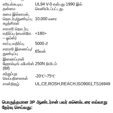
எரியக்கூடிய
UL94 V-0 என்பது 1990 இல்
தன்மை
வெளியிடப்பட்டது.
சுமை இல்லாமல்,
தொடர்பு/துண்டிப்பு
10,000 வரை
சுழற்சிகள்
சராசரி தொடர்பு
எதிர்ப்பு (மைக்ரோ
<180>
– ஓம்ஸ்)
காப்பு எதிர்ப்பு
5000 மீ
சராசரி இணைப்பு/
65என்
துண்டிப்பு
இணைப்பான்
ஹோல்டிங் ஃபோர்ஸ்
250N நிமிடம்
(lbf)
சுற்றுப்புற
-20℃~75℃
வெப்பநிலைகள்
சான்றிதழ்
UL,CE,ROSH,REACH,ISO9001,TS16949
பொருத்தமான 3P ஆண்டர்சன் பவர் கனெக்டரை எவ்வாறு
தேர்வு செய்வது: