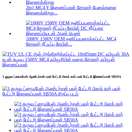
2to1 MC4 Y இணைப்பான் சோலார் பேனல்களை
இணைக்கிறது...
1000V 1500V OEM தனிப்பயனாக்கப்பட்ட MC4
சோலார் நீட்டிப்பு கேபிள்...
3 துருவ ட்ரைஃபேஸ் ஆண்டர்சன் பவர் பேட்டரி பிளக் கார் பவர் பேட்டரி இணைப்பான் SB50A