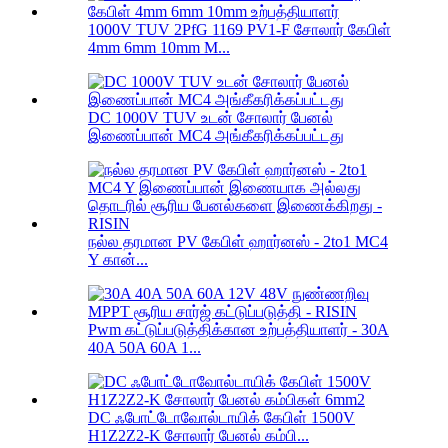
1000V TUV 2PfG 1169 PV1-F சோலார் கேபிள்
4mm 6mm 10mm M...
DC 1000V TUV உடன் சோலார் பேனல்
இணைப்பான் MC4 அங்கீகரிக்கப்பட்டது
நல்ல தரமான PV கேபிள் ஹார்னஸ் - 2to1 MC4
Y கான்...
Pwm கட்டுப்படுத்திக்கான உற்பத்தியாளர் - 30A
40A 50A 60A 1...
DC ஃபோட்டோவோல்டாயிக் கேபிள் 1500V
H1Z2Z2-K சோலார் பேனல் கம்பி...