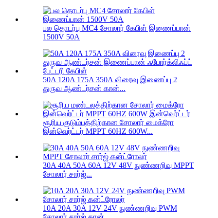
பல தொடர்பு MC4 சோலார் கேபிள் இணைப்பான்
1500V 50A
50A 120A 175A 350A விரைவு இணைப்பு 2
துருவ ஆண்டர்சன் கான்...
சூரிய குடும்பத்திற்கான சோலார் மைக்ரோ
இன்வெர்ட்டர் MPPT 60HZ 600W...
30A 40A 50A 60A 12V 48V நுண்ணறிவு MPPT
சோலார் சார்ஜ்...
10A 20A 30A 12V 24V நுண்ணறிவு PWM
சோலார் சார்ஜ் கான்...