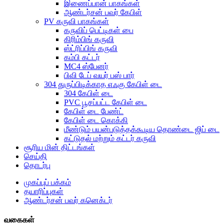
இணைப்பான் பாகங்கள்
ஆண்டர்சன் பவர் கேபிள்
PV கருவி பாகங்கள்
கருவிப் பெட்டிகள் பை
கிரிம்பிங் கருவி
ஸ்ட்ரிப்பிங் கருவி
கம்பி கட்டர்
MC4 ஸ்பேனர்
பிவி டேப் வயர் பஸ் பார்
304 துருப்பிடிக்காத எஃகு கேபிள் டை
304 கேபிள் டை
PVC பூசப்பட்ட கேபிள் டை
கேபிள் டை பேண்ட்
கேபிள் டை கொக்கி
மீண்டும் பயன்படுத்தக்கூடிய தொண்டை ஜிப் டை
கட்டுதல் மற்றும் கட்டர் கருவி
சூரிய மின் திட்டங்கள்
செய்தி
தொடர்பு
முகப்புப் பக்கம்
தயாரிப்புகள்
ஆண்டர்சன் பவர் கனெக்டர்
வகைகள்