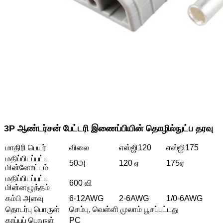
3P ஆண்டர்சன் பேட்டரி இணைப்பியின் தொழில்நுட்ப தரவு
மாதிரி பெயர்
விலை
எஸ்ஜி120
எஸ்ஜி175
மதிப்பிடப்பட்ட
50அ
120 ஏ
175ஏ
மின்னோட்டம்
மதிப்பிடப்பட்ட
600 வி
மின்னழுத்தம்
கம்பி அளவு
6-12AWG
2-6AWG
1/0-6AWG
தொடர்பு பொருள்
செம்பு, வெள்ளி முலாம் பூசப்பட்டது
காப்புப் பொருள்
PC