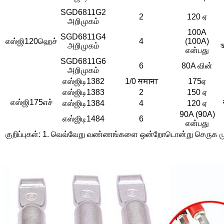
SGD6811G2
2
120 ஏ
அறிமுகம்
100A
SGD6811G4
எஸ்ஜி120ஹெச்
4
(100A)
அறிமுகம்
अ
என்பது
SGD6811G6
6
80A வின்
அறிமுகம்
எஸ்ஜிடி1382
1/0 समाना
175ஏ
எஸ்ஜிடி1383
2
150 ஏ
எஸ்ஜி175எச்
எஸ்ஜிடி1384
4
120 ஏ
90A (90A)
எஸ்ஜிடி1484
6
என்பது
குறிப்புகள்: 1. வெவ்வேறு வண்ணங்களை ஒன்றோடொன்று செருக மு