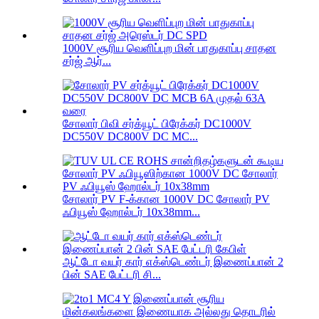
1000V சூரிய வெளிப்புற மின் பாதுகாப்பு சாதன
சர்ஜ் ஆர்...
சோலார் பிவி சர்க்யூட் பிரேக்கர் DC1000V
DC550V DC800V DC MC...
சோலார் PV F-க்கான 1000V DC சோலார் PV
ஃபியூஸ் ஹோல்டர் 10x38mm...
ஆட்டோ வயர் கார் எக்ஸ்டெண்டர் இணைப்பான் 2
பின் SAE பேட்டரி சி...