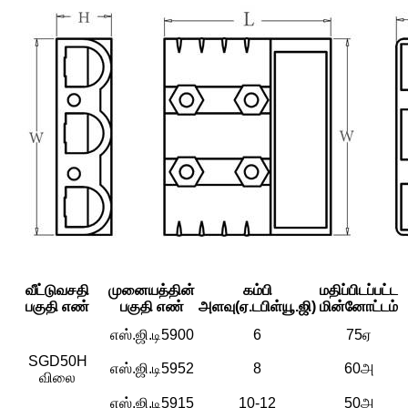
வீட்டுவசதி
முனையத்தின்
கம்பி
மதிப்பிடப்பட்ட
பகுதி எண்
பகுதி எண்
அளவு
(ஏ.டபிள்யூ.ஜி)
மின்னோட்டம்
எஸ்.ஜி.டி5900
6
75ஏ
SGD50H
எஸ்.ஜி.டி5952
8
60அ
விலை
எஸ்.ஜி.டி5915
10-12
50அ