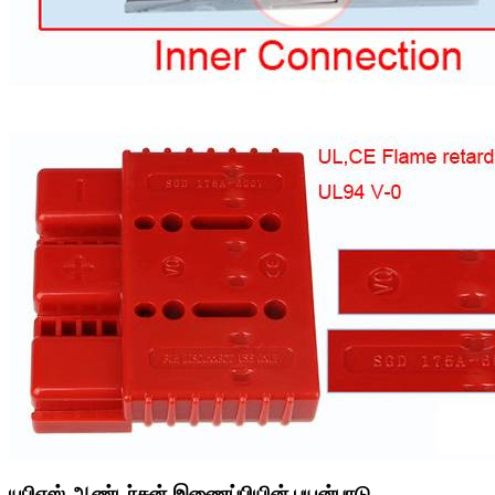
யுபிஎஸ் ஆண்டர்சன் இணைப்பியின் பயன்பாடு