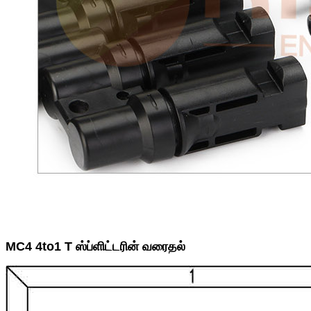
MC4 4to1 T ஸ்ப்ளிட்டரின் வரைதல்