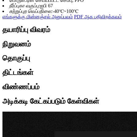
பொருள்:
டின் செய்யப்பட்ட செம்பு, PPO
நீர்ப்புகா வகுப்பு:
ஐபி 67
சுற்றுப்புற வெப்பநிலை:
-40℃~100℃
எங்களுக்கு மின்னஞ்சல் அனுப்பவும்
PDF ஆக பதிவிறக்கவும்
தயாரிப்பு விவரம்
நிறுவனம்
தொகுப்பு
திட்டங்கள்
விண்ணப்பம்
அடிக்கடி கேட்கப்படும் கேள்விகள்