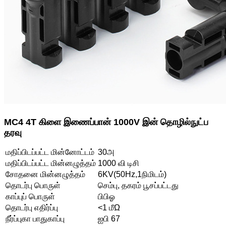
MC4 4T கிளை இணைப்பான் 1000V இன் தொழில்நுட்ப
தரவு
மதிப்பிடப்பட்ட மின்னோட்டம்
30அ
மதிப்பிடப்பட்ட மின்னழுத்தம்
1000 வி டிசி
சோதனை மின்னழுத்தம்
6KV(50Hz,1நிமிடம்)
தொடர்பு பொருள்
செம்பு, தகரம் பூசப்பட்டது
காப்புப் பொருள்
பிபிஓ
தொடர்பு எதிர்ப்பு
<1 மீΩ
நீர்ப்புகா பாதுகாப்பு
ஐபி 67