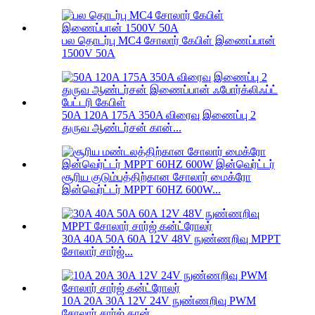
பல தொடர்பு MC4 சோலார் கேபிள் இணைப்பான்
1500V 50A
50A 120A 175A 350A விரைவு இணைப்பு 2
துருவ ஆண்டர்சன் கான்...
சூரிய குடும்பத்திற்கான சோலார் மைக்ரோ
இன்வெர்ட்டர் MPPT 60HZ 600W...
30A 40A 50A 60A 12V 48V நுண்ணறிவு MPPT
சோலார் சார்ஜ்...
10A 20A 30A 12V 24V நுண்ணறிவு PWM
சோலார் சார்ஜ் கான்...