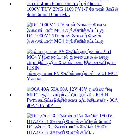
1000V TUV 2PfG 1169 PV1-F சோலார் கேபிள்
4mm 6mm 10mm M...
DC 1000V TUV உடன் சோலார் பேனல்
இணைப்பான் MC4 அங்கீகரிக்கப்பட்டது
நல்ல தரமான PV கேபிள் ஹார்னஸ் - 2to1 MC4
Y கான்...
Pwm கட்டுப்படுத்திக்கான உற்பத்தியாளர் - 30A
40A 50A 60A 1...
DC ஃபோட்டோவோல்டாயிக் கேபிள் 1500V
H1Z2Z2-K சோலார் பேனல் கம்பி...