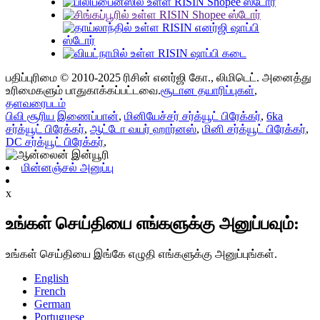
பதிப்புரிமை © 2010-2025 ரிசின் எனர்ஜி கோ., லிமிடெட். அனைத்து
உரிமைகளும் பாதுகாக்கப்பட்டவை.
சூடான தயாரிப்புகள்
,
தளவரைபடம்
பிவி சூரிய இணைப்பான்
,
மினியேச்சர் சர்க்யூட் பிரேக்கர்
,
6ka
சர்க்யூட் பிரேக்கர்
,
ஆட்டோ வயர் ஹார்னஸ்
,
மினி சர்க்யூட் பிரேக்கர்
,
DC சர்க்யூட் பிரேக்கர்
,
மின்னஞ்சல் அனுப்பு
x
உங்கள் செய்தியை எங்களுக்கு அனுப்பவும்:
உங்கள் செய்தியை இங்கே எழுதி எங்களுக்கு அனுப்புங்கள்.
English
French
German
Portuguese