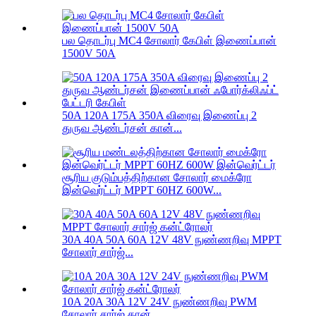
பல தொடர்பு MC4 சோலார் கேபிள் இணைப்பான்
1500V 50A
50A 120A 175A 350A விரைவு இணைப்பு 2
துருவ ஆண்டர்சன் கான்...
சூரிய குடும்பத்திற்கான சோலார் மைக்ரோ
இன்வெர்ட்டர் MPPT 60HZ 600W...
30A 40A 50A 60A 12V 48V நுண்ணறிவு MPPT
சோலார் சார்ஜ்...
10A 20A 30A 12V 24V நுண்ணறிவு PWM
சோலார் சார்ஜ் கான்...