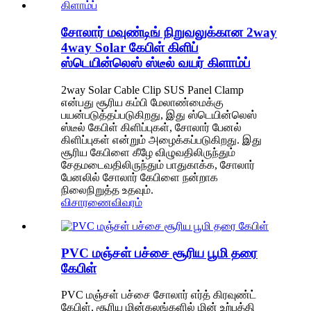
சோலார் மவுண்டிங் நிறுவலுக்கான 2way
4way Solar கேபிள் கிளிப்
ஸ்டெயின்லெஸ் ஸ்டீல் வயர் கிளாம்ப்
2way Solar Cable Clip SUS Panel Clamp
என்பது சூரிய கம்பி மேலாண்மைக்கு
பயன்படுத்தப்படுகிறது, இது ஸ்டெயின்லெஸ்
ஸ்டீல் கேபிள் கிளிப்புகள், சோலார் பேனல்
கிளிப்புகள் என்றும் அழைக்கப்படுகிறது. இது
சூரிய கேபிளை கீழே விழுவதிலிருந்தும்
சேதமடைவதிலிருந்தும் பாதுகாக்க, சோலார்
பேனலில் சோலார் கேபிளை நன்றாக
நிலைநிறுத்த உதவும்.
விசாரணை
விவரம்
PVC மஞ்சள் பச்சை சூரிய பூமி தரை
கேபிள்
PVC மஞ்சள் பச்சை சோலார் எர்த் கிரவுண்ட்
கேபிள், சூரிய மின்கலங்களில் மின் உற்பத்தி