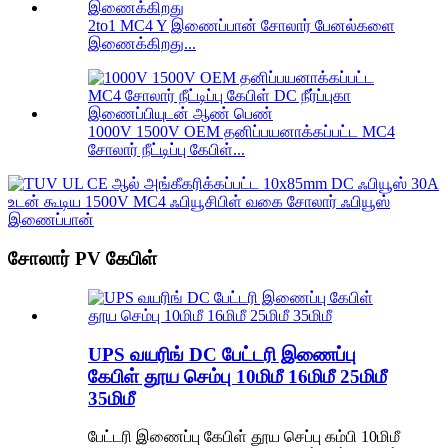
2to1 MC4 Y இணைப்பான் சோலார் பேனல்களை
இணைக்கிறது...
1000V 1500V OEM தனிப்பயனாக்கப்பட்ட MC4
சோலார் நீட்டிப்பு கேபிள்...
சோலார் PV கேபிள்
UPS வயரிங் DC பேட்டரி இணைப்பு
கேபிள் தூய செம்பு 10மிமீ 16மிமீ 25மிமீ
35மிமீ
பேட்டரி இணைப்பு கேபிள் தூய செப்பு கம்பி 10மிமீ