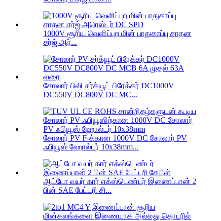
1000V சூரிய வெளிப்புற மின் பாதுகாப்பு சாதன
சர்ஜ் ஆர்...
சோலார் பிவி சர்க்யூட் பிரேக்கர் DC1000V
DC550V DC800V DC MC...
சோலார் PV F-க்கான 1000V DC சோலார் PV
ஃபியூஸ் ஹோல்டர் 10x38mm...
ஆட்டோ வயர் கார் எக்ஸ்டெண்டர் இணைப்பான் 2
பின் SAE பேட்டரி சி...