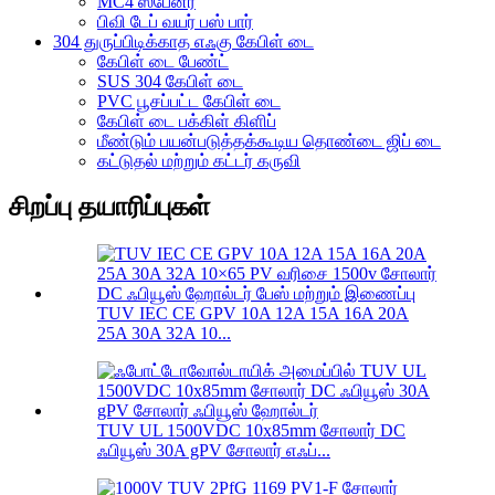
MC4 ஸ்பேனர்
பிவி டேப் வயர் பஸ் பார்
304 துருப்பிடிக்காத எஃகு கேபிள் டை
கேபிள் டை பேண்ட்
SUS 304 கேபிள் டை
PVC பூசப்பட்ட கேபிள் டை
கேபிள் டை பக்கிள் கிளிப்
மீண்டும் பயன்படுத்தக்கூடிய தொண்டை ஜிப் டை
கட்டுதல் மற்றும் கட்டர் கருவி
சிறப்பு தயாரிப்புகள்
TUV IEC CE GPV 10A 12A 15A 16A 20A
25A 30A 32A 10...
TUV UL 1500VDC 10x85mm சோலார் DC
ஃபியூஸ் 30A gPV சோலார் எஃப்...