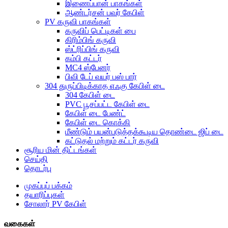
இணைப்பான் பாகங்கள்
ஆண்டர்சன் பவர் கேபிள்
PV கருவி பாகங்கள்
கருவிப் பெட்டிகள் பை
கிரிம்பிங் கருவி
ஸ்ட்ரிப்பிங் கருவி
கம்பி கட்டர்
MC4 ஸ்பேனர்
பிவி டேப் வயர் பஸ் பார்
304 துருப்பிடிக்காத எஃகு கேபிள் டை
304 கேபிள் டை
PVC பூசப்பட்ட கேபிள் டை
கேபிள் டை பேண்ட்
கேபிள் டை கொக்கி
மீண்டும் பயன்படுத்தக்கூடிய தொண்டை ஜிப் டை
கட்டுதல் மற்றும் கட்டர் கருவி
சூரிய மின் திட்டங்கள்
செய்தி
தொடர்பு
முகப்புப் பக்கம்
தயாரிப்புகள்
சோலார் PV கேபிள்
வகைகள்