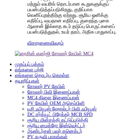
மற்றும் வயரிங் தொடர்பான கூறுகளுக்குப்
பயன்படுத்தப்படுகிறது, குறிப்பாக
வெளிப்புறத்திற்கு ஏற்றது. சூரிய ஒளிக்கு
எதிர்ப்பு, வயதான எதிர்ப்பு, குறைந்த புகை
ஆலசன் இல்லாத சுடர் தடுப்பு பொருட்களைப்
பயன்படுத்துதல், உயர் தரம், அதிக பாதுகாப்பு.
விசாரணை
விவரம்
முகப்புப் பக்கம்
எங்களை பற்றி
எங்களை தொடர்பு கொள்ள
தயாரிப்புகள்
சோலார் PV கேபிள்
சோலார் பிவி இணைப்பான்
MC4 கிளை இணைப்பான்
PV கேபிள் OEM அசெம்பிளி
டிசி ஃபியூஸ் ஹோல்டர் பிவி ஃபியூஸ்
DC சர்க்யூட் பிரேக்கர் MCB SPD
சூரிய மின்சக்தி கட்டுப்படுத்தி
சூரிய மைக்ரோ இன்வெர்ட்டர்
ஆண்டர்சன் பவர் கனெக்டர்
PV கருவி பாகங்கள்