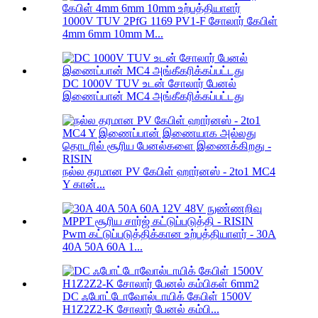
1000V TUV 2PfG 1169 PV1-F சோலார் கேபிள்
4mm 6mm 10mm M...
DC 1000V TUV உடன் சோலார் பேனல்
இணைப்பான் MC4 அங்கீகரிக்கப்பட்டது
நல்ல தரமான PV கேபிள் ஹார்னஸ் - 2to1 MC4
Y கான்...
Pwm கட்டுப்படுத்திக்கான உற்பத்தியாளர் - 30A
40A 50A 60A 1...
DC ஃபோட்டோவோல்டாயிக் கேபிள் 1500V
H1Z2Z2-K சோலார் பேனல் கம்பி...