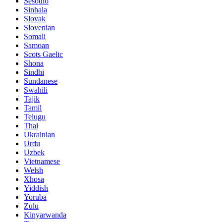
Sesotho
Sinhala
Slovak
Slovenian
Somali
Samoan
Scots Gaelic
Shona
Sindhi
Sundanese
Swahili
Tajik
Tamil
Telugu
Thai
Ukrainian
Urdu
Uzbek
Vietnamese
Welsh
Xhosa
Yiddish
Yoruba
Zulu
Kinyarwanda