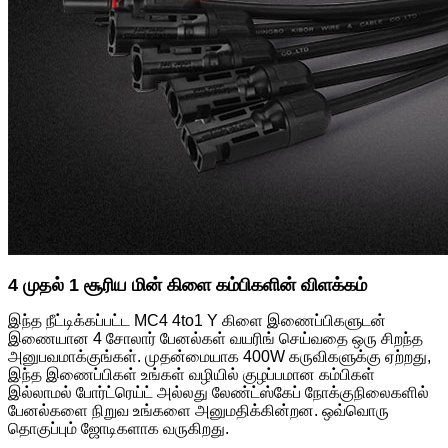
4 முதல் 1 சூரிய மின் கிளை கம்பிகளின் விளக்கம்
இந்த நீட்டிக்கப்பட்ட MC4 4to1 Y கிளை இணைப்பிகளுடன்
இணையான 4 சோலார் பேனல்கள் வயரிங் செய்வதை ஒரு சிறந்த
அனுபவமாக்குங்கள். முதன்மையாக 400W கருவிகளுக்கு ஏற்றது,
இந்த இணைப்பிகள் உங்கள் வழியில் குழப்பமான கம்பிகள்
இல்லாமல் போர்ட்ரெய்ட் அல்லது லேண்ட்ஸ்கேப் நோக்குநிலைகளில்
பேனல்களை நிறுவ உங்களை அனுமதிக்கின்றன. ஒவ்வொரு
தொகுப்பும் ஜோடிகளாக வருகிறது.