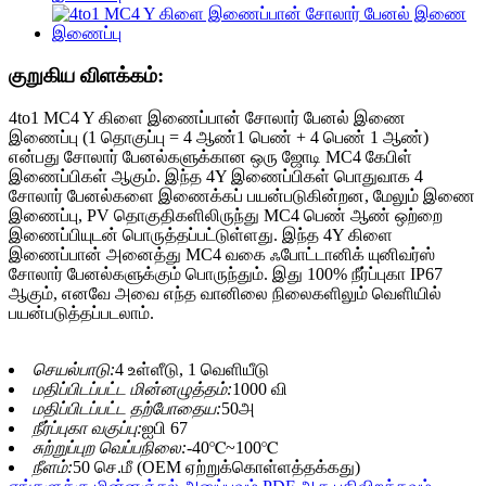
குறுகிய விளக்கம்:
4to1 MC4 Y கிளை இணைப்பான் சோலார் பேனல் இணை
இணைப்பு (1 தொகுப்பு = 4 ஆண்1 பெண் + 4 பெண் 1 ஆண்)
என்பது சோலார் பேனல்களுக்கான ஒரு ஜோடி MC4 கேபிள்
இணைப்பிகள் ஆகும். இந்த 4Y இணைப்பிகள் பொதுவாக 4
சோலார் பேனல்களை இணைக்கப் பயன்படுகின்றன, மேலும் இணை
இணைப்பு, PV தொகுதிகளிலிருந்து MC4 பெண் ஆண் ஒற்றை
இணைப்பியுடன் பொருத்தப்பட்டுள்ளது. இந்த 4Y கிளை
இணைப்பான் அனைத்து MC4 வகை ஃபோட்டானிக் யுனிவர்ஸ்
சோலார் பேனல்களுக்கும் பொருந்தும். இது 100% நீர்ப்புகா IP67
ஆகும், எனவே அவை எந்த வானிலை நிலைகளிலும் வெளியில்
பயன்படுத்தப்படலாம்.
செயல்பாடு:
4 உள்ளீடு, 1 வெளியீடு
மதிப்பிடப்பட்ட மின்னழுத்தம்:
1000 வி
மதிப்பிடப்பட்ட தற்போதைய:
50அ
நீர்ப்புகா வகுப்பு:
ஐபி 67
சுற்றுப்புற வெப்பநிலை:
-40℃~100℃
நீளம்:
50 செ.மீ (OEM ஏற்றுக்கொள்ளத்தக்கது)