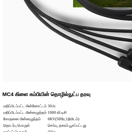
MC4 கிளை கம்பியின் தொழில்நுட்ப தரவு
மதிப்பிடப்பட்ட மின்னோட்டம்
30அ
மதிப்பிடப்பட்ட மின்னழுத்தம்
1000 வி டிசி
சோதனை மின்னழுத்தம்
6KV(50Hz,1நிமிடம்)
தொடர்பு பொருள்
செம்பு, தகரம் பூசப்பட்டது
காப்புப் பொருள்
பிபிஓ