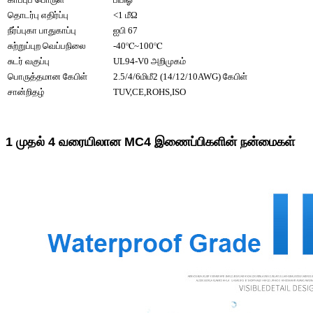
தொடர்பு எதிர்ப்பு
<1 மீΩ
நீர்ப்புகா பாதுகாப்பு
ஐபி 67
சுற்றுப்புற வெப்பநிலை
-40℃~100℃
சுடர் வகுப்பு
UL94-V0 அறிமுகம்
பொருத்தமான கேபிள்
2.5/4/6மிமீ2 (14/12/10AWG) கேபிள்
சான்றிதழ்
TUV,CE,ROHS,ISO
1 முதல் 4 வரையிலான MC4 இணைப்பிகளின் நன்மைகள்