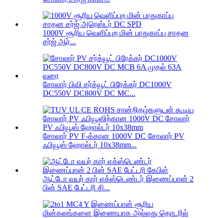
1000V சூரிய வெளிப்புற மின் பாதுகாப்பு சாதன
சர்ஜ் ஆர்...
சோலார் பிவி சர்க்யூட் பிரேக்கர் DC1000V
DC550V DC800V DC MC...
சோலார் PV F-க்கான 1000V DC சோலார் PV
ஃபியூஸ் ஹோல்டர் 10x38mm...
ஆட்டோ வயர் கார் எக்ஸ்டெண்டர் இணைப்பான் 2
பின் SAE பேட்டரி சி...