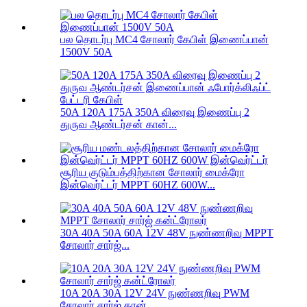
பல தொடர்பு MC4 சோலார் கேபிள் இணைப்பான்
1500V 50A
50A 120A 175A 350A விரைவு இணைப்பு 2
துருவ ஆண்டர்சன் கான்...
சூரிய குடும்பத்திற்கான சோலார் மைக்ரோ
இன்வெர்ட்டர் MPPT 60HZ 600W...
30A 40A 50A 60A 12V 48V நுண்ணறிவு MPPT
சோலார் சார்ஜ்...
10A 20A 30A 12V 24V நுண்ணறிவு PWM
சோலார் சார்ஜ் கான்...