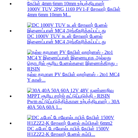
1000V TUV 2PfG 1169 PV1-F சோலார் கேபிள்
4mm 6mm 10mm M...
DC 1000V TUV உடன் சோலார் பேனல்
இணைப்பான் MC4 அங்கீகரிக்கப்பட்டது
நல்ல தரமான PV கேபிள் ஹார்னஸ் - 2to1 MC4
Y கான்...
Pwm கட்டுப்படுத்திக்கான உற்பத்தியாளர் - 30A
40A 50A 60A 1...
DC ஃபோட்டோவோல்டாயிக் கேபிள் 1500V
H1Z2Z2-K சோலார் பேனல் கம்பி...