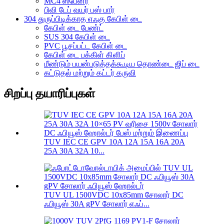
MC4 ஸ்பேனர்
பிவி டேப் வயர் பஸ் பார்
304 துருப்பிடிக்காத எஃகு கேபிள் டை
கேபிள் டை பேண்ட்
SUS 304 கேபிள் டை
PVC பூசப்பட்ட கேபிள் டை
கேபிள் டை பக்கிள் கிளிப்
மீண்டும் பயன்படுத்தக்கூடிய தொண்டை ஜிப் டை
கட்டுதல் மற்றும் கட்டர் கருவி
சிறப்பு தயாரிப்புகள்
TUV IEC CE GPV 10A 12A 15A 16A 20A
25A 30A 32A 10...
TUV UL 1500VDC 10x85mm சோலார் DC
ஃபியூஸ் 30A gPV சோலார் எஃப்...