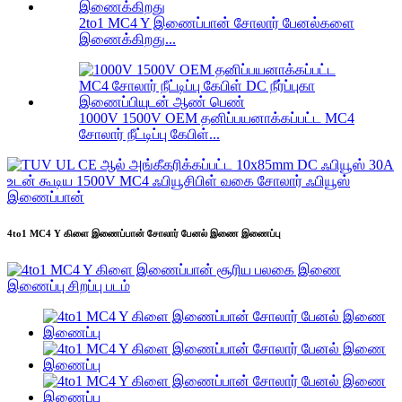
2to1 MC4 Y இணைப்பான் சோலார் பேனல்களை
இணைக்கிறது...
1000V 1500V OEM தனிப்பயனாக்கப்பட்ட MC4
சோலார் நீட்டிப்பு கேபிள்...
4to1 MC4 Y கிளை இணைப்பான் சோலார் பேனல் இணை இணைப்பு