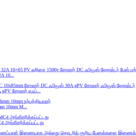
 10...
gPV சோலார் எஃப்...
mm 10mm M...
அங்கீகரிக்கப்பட்டது