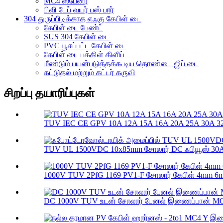
MC4 ஸ்பேனர்
பிவி டேப் வயர் பஸ் பார்
304 துருப்பிடிக்காத எஃகு கேபிள் டை
கேபிள் டை பேண்ட்
SUS 304 கேபிள் டை
PVC பூசப்பட்ட கேபிள் டை
கேபிள் டை பக்கிள் கிளிப்
மீண்டும் பயன்படுத்தக்கூடிய தொண்டை ஜிப் டை
கட்டுதல் மற்றும் கட்டர் கருவி
சிறப்பு தயாரிப்புகள்
TUV IEC CE GPV 10A 12A 15A 16A 20A 25A 30A 32A
TUV UL 1500VDC 10x85mm சோலார் DC ஃபியூஸ் 30A 
1000V TUV 2PfG 1169 PV1-F சோலார் கேபிள் 4mm 6
DC 1000V TUV உடன் சோலார் பேனல் இணைப்பான் MC4 