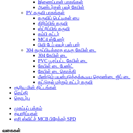
இணைப்பான் பாகங்கள்
ஆண்டர்சன் பவர் கேபிள்
PV கருவி பாகங்கள்
கருவிப் பெட்டிகள் பை
கிரிம்பிங் கருவி
ஸ்ட்ரிப்பிங் கருவி
கம்பி கட்டர்
MC4 ஸ்பேனர்
பிவி டேப் வயர் பஸ் பார்
304 துருப்பிடிக்காத எஃகு கேபிள் டை
304 கேபிள் டை
PVC பூசப்பட்ட கேபிள் டை
கேபிள் டை பேண்ட்
கேபிள் டை கொக்கி
மீண்டும் பயன்படுத்தக்கூடிய தொண்டை ஜிப் டை
கட்டுதல் மற்றும் கட்டர் கருவி
சூரிய மின் திட்டங்கள்
செய்தி
தொடர்பு
முகப்புப் பக்கம்
தயாரிப்புகள்
ஏசி ஸ்விட்ச் MCB பிரேக்கர் SPD
வகைகள்